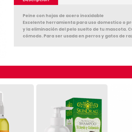
Peine con hojas de acero inoxidable
Excelente herramienta para uso domestico o prof
y la eliminación del pelo suelto de tu mascota.
cómodo. Para ser usada en perros y gatos de raz
Seguir C