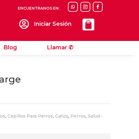
ENCUENTRANOS EN:
Llamar ✆

Iniciar Sesión
Blog
Llamar ✆
arge
tos
,
Cepillos Para Perros
,
Gatos
,
Perros
,
Salud -