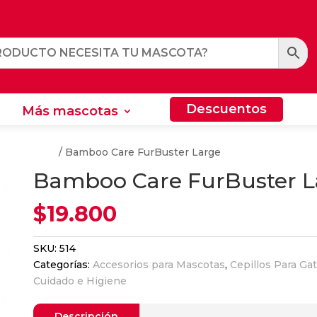
Descuentos
Más mascotas
Descuentos
Más mascotas
Para Perros
/ Bamboo Care FurBuster Large
Bamboo Care FurBuster L
$
19.800
SKU:
514
Categorías:
Accesorios para Mascotas
,
Cepillos Para Ga
Cuidado e Higiene
Descripción