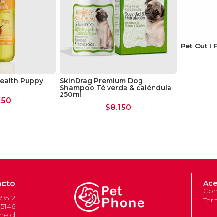
Pet Out !
Health Puppy
SkinDrag Premium Dog
Shampoo Té verde & caléndula
250ml
650
$
8.150
acto
Ace
Com
69512
Ter
 5146
e.cl