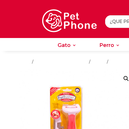
Gato
Perro
Gato
Perro
Inicio
/
Salud - Cuidado e Higiene
/
Perros
/
Cepillos 