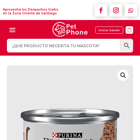
Aprovecha los Despachos Gratis
en la Zona Oriente de Santiago

Iniciar Sesión