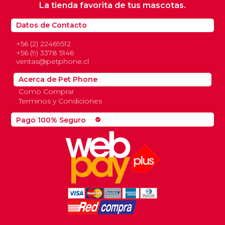
La tienda favorita de tus mascotas.
Datos de Contacto
+56 (2) 22469512
+56 (9) 3378 5146
ventas@petphone.cl
Acerca de Pet Phone
Como Comprar
Terminos y Condiciones
Pago 100% Seguro
check_circle